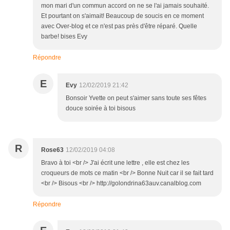
mon mari d'un commun accord on ne se l'ai jamais souhaité.
Et pourtant on s'aimait! Beaucoup de soucis en ce moment
avec Over-blog et ce n'est pas près d'être réparé. Quelle
barbe! bises Evy
Répondre
E
Evy
12/02/2019 21:42
Bonsoir Yvette on peut s'aimer sans toute ses fêtes
douce soirée à toi bisous
R
Rose63
12/02/2019 04:08
Bravo à toi <br /> J'ai écrit une lettre , elle est chez les
croqueurs de mots ce matin <br /> Bonne Nuit car il se fait tard
<br /> Bisous <br /> http://golondrina63auv.canalblog.com
Répondre