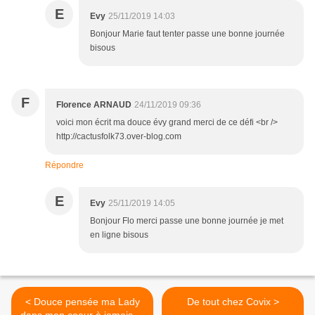
E
Evy
25/11/2019 14:03
Bonjour Marie faut tenter passe une bonne journée
bisous
F
Florence ARNAUD
24/11/2019 09:36
voici mon écrit ma douce évy grand merci de ce défi <br />
http://cactusfolk73.over-blog.com
Répondre
E
Evy
25/11/2019 14:05
Bonjour Flo merci passe une bonne journée je met
en ligne bisous
< Douce pensée ma Lady
De tout chez Covix >