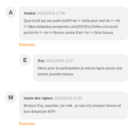
A
Annick
24/11/2019 17:56
Quel écrit! qui me parle tant!!!!<br /> Voilà pour moi<br /> <br
/> https://sitalotus.wordpress.com/2019/11/24/les-cris-lecrit-
jecris/<br /> <br /> Bonne soirée Evy! <br /> Gros bisous
Répondre
E
Evy
25/11/2019 13:57
Merci pour ta participation je met en ligne passe une
bonne journée bisous
M
marie des vignes
24/11/2019 11:43
Bonjour Evy, superbe, j'ai noté , je vais m'y essayer bisous et
bon dimanche MTH
Répondre