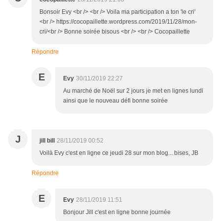
Bonsoir Evy <br /> <br /> Voila ma participation a ton 'le cri'
<br /> https://cocopaillette.wordpress.com/2019/11/28/mon-
cri/<br /> Bonne soirée bisous <br /> <br /> Cocopaillette
Répondre
E
Evy
30/11/2019 22:27
Au marché de Noël sur 2 jours je met en lignes lundi
ainsi que le nouveau défi bonne soirée
J
jill bill
28/11/2019 00:52
Voilà Evy c'est en ligne ce jeudi 28 sur mon blog... bises, JB
Répondre
E
Evy
28/11/2019 11:51
Bonjour Jill c'est en ligne bonne journée