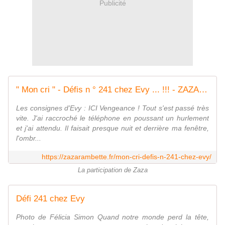
Publicité
" Mon cri " - Défis n ° 241 chez Evy ... !!! - ZAZA-RAMBETTE LE RETOUR
Les consignes d'Evy : ICI Vengeance ! Tout s'est passé très
vite. J'ai raccroché le téléphone en poussant un hurlement
et j'ai attendu. Il faisait presque nuit et derrière ma fenêtre,
l'ombr...
https://zazarambette.fr/mon-cri-defis-n-241-chez-evy/
La participation de Zaza
Défi 241 chez Evy
Photo de Félicia Simon Quand notre monde perd la tête,