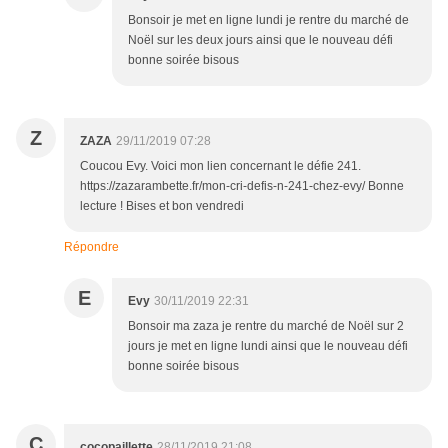
Bonsoir je met en ligne lundi je rentre du marché de
Noël sur les deux jours ainsi que le nouveau défi
bonne soirée bisous
Z
ZAZA
29/11/2019 07:28
Coucou Evy. Voici mon lien concernant le défie 241.
https://zazarambette.fr/mon-cri-defis-n-241-chez-evy/ Bonne
lecture ! Bises et bon vendredi
Répondre
E
Evy
30/11/2019 22:31
Bonsoir ma zaza je rentre du marché de Noël sur 2
jours je met en ligne lundi ainsi que le nouveau défi
bonne soirée bisous
C
cocopaillette
28/11/2019 21:08