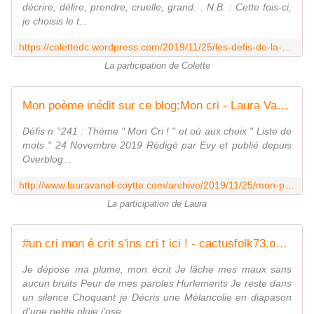
décrire, délire, prendre, cruelle, grand. . N.B. : Cette fois-ci,
je choisis le t...
https://colettedc.wordpress.com/2019/11/25/les-defis-de-la-plume-devy-theme-mon-cri/
La participation de Colette
Mon poème inédit sur ce blog:Mon cri - Laura Vanel-Coytte:ce que j'écris,ce(ux)que j'aime
Défis n °241 : Thème " Mon Cri ! " et où aux choix " Liste de
mots " 24 Novembre 2019 Rédigé par Evy et publié depuis
Overblog...
http://www.lauravanel-coytte.com/archive/2019/11/25/mon-poeme-inedit-sur-ce-blog-mon-cri-6193268.html
La participation de Laura
#un cri mon é crit s'ins cri t ici ! - cactusfolk73.over-blog.com
Je dépose ma plume, mon écrit Je lâche mes maux sans
aucun bruits Peur de mes paroles Hurlements Je reste dans
un silence Choquant je Décris une Mélancolie en diapason
d'une petite pluie j'ose...