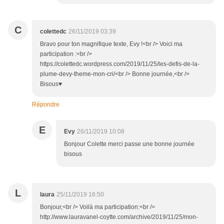
C
colettedc
26/11/2019 03:39
Bravo pour ton magnifique texte, Evy !<br /> Voici ma
participation :<br />
https://colettedc.wordpress.com/2019/11/25/les-defis-de-la-
plume-devy-theme-mon-cri/<br /> Bonne journée,<br />
Bisous♥
Répondre
E
Evy
26/11/2019 10:08
Bonjour Colette merci passe une bonne journée
bisous
L
laura
25/11/2019 16:50
Bonjour,<br /> Voilà ma participation:<br />
http://www.lauravanel-coytte.com/archive/2019/11/25/mon-