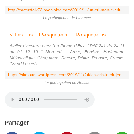
http://cactusfolk73.over-blog.com/2019/11/un-cri-mon-e-crit-s-ins-cri-t-ici.html
La participation de Florence
©️ Les cris... L&rsquo;écrit... J&rsquo;écris......
Atelier d'écriture chez "La Plume d'Evy" #Défi 241 du 24 11
au 01 12 19 " Mon cri ": Arme, Fenêtre, Hurlement,
Mélancolique, Choquante, Décrire, Délire, Prendre, Cruelle,
Grand Les cris ...
https://sitalotus.wordpress.com/2019/11/24/les-cris-lecrit-jecris/
La participation de Annick
Partager