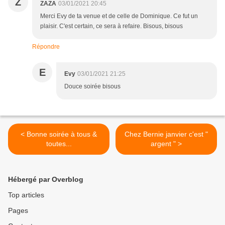
Z
ZAZA
03/01/2021 20:45
Merci Evy de ta venue et de celle de Dominique. Ce fut un
plaisir. C'est certain, ce sera à refaire. Bisous, bisous
Répondre
E
Evy
03/01/2021 21:25
Douce soirée bisous
< Bonne soirée à tous &
Chez Bernie janvier c'est "
toutes...
argent " >
Hébergé par Overblog
Top articles
Pages