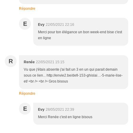
Répondre
E
Evy
22/05/2021 22:16
Merci pour ton élégance un bon week-end bise c'est
en ligne
R
Renée
22/05/2021 15:15
Vu que j'étais absente j'ai fait un 3 en un qui parait demain
sous ce lien... http://envie2.be/defi-153-ghislai…-5-marie-lise-
et/ <br /> <br /> Gros bisous
Répondre
E
Evy
28/05/2021 22:39
Merci Renée c'est en ligne bisous