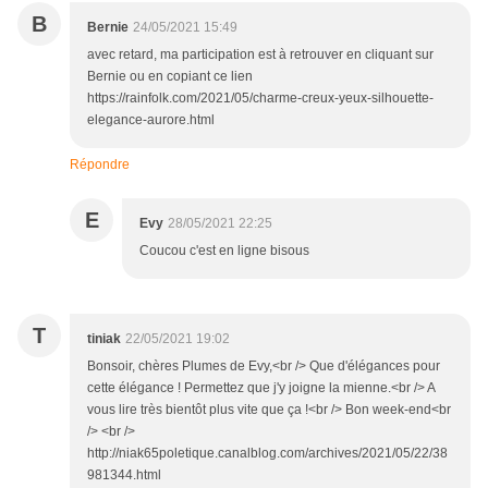
B
Bernie
24/05/2021 15:49
avec retard, ma participation est à retrouver en cliquant sur
Bernie ou en copiant ce lien
https://rainfolk.com/2021/05/charme-creux-yeux-silhouette-
elegance-aurore.html
Répondre
E
Evy
28/05/2021 22:25
Coucou c'est en ligne bisous
T
tiniak
22/05/2021 19:02
Bonsoir, chères Plumes de Evy,<br /> Que d'élégances pour
cette élégance ! Permettez que j'y joigne la mienne.<br /> A
vous lire très bientôt plus vite que ça !<br /> Bon week-end<br
/> <br />
http://niak65poletique.canalblog.com/archives/2021/05/22/38
981344.html