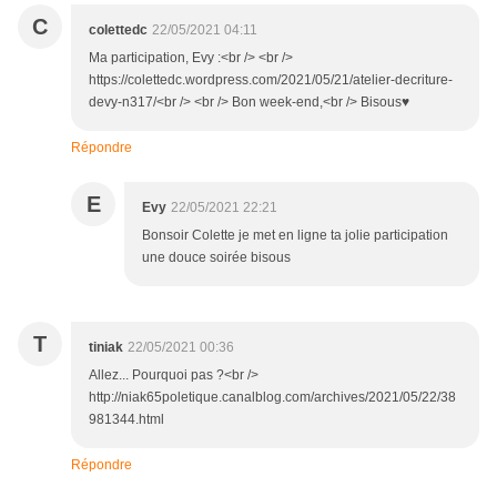
C
colettedc
22/05/2021 04:11
Ma participation, Evy :<br /> <br />
https://colettedc.wordpress.com/2021/05/21/atelier-decriture-
devy-n317/<br /> <br /> Bon week-end,<br /> Bisous♥
Répondre
E
Evy
22/05/2021 22:21
Bonsoir Colette je met en ligne ta jolie participation
une douce soirée bisous
T
tiniak
22/05/2021 00:36
Allez... Pourquoi pas ?<br />
http://niak65poletique.canalblog.com/archives/2021/05/22/38
981344.html
Répondre