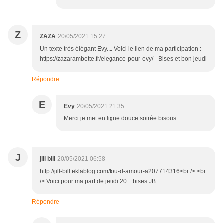
Z
ZAZA
20/05/2021 15:27
Un texte très élégant Evy.... Voici le lien de ma participation :
https://zazarambette.fr/elegance-pour-evy/ - Bises et bon jeudi
Répondre
E
Evy
20/05/2021 21:35
Merci je met en ligne douce soirée bisous
J
jill bill
20/05/2021 06:58
http://jill-bill.eklablog.com/fou-d-amour-a207714316<br /> <br
/> Voici pour ma part de jeudi 20... bises JB
Répondre