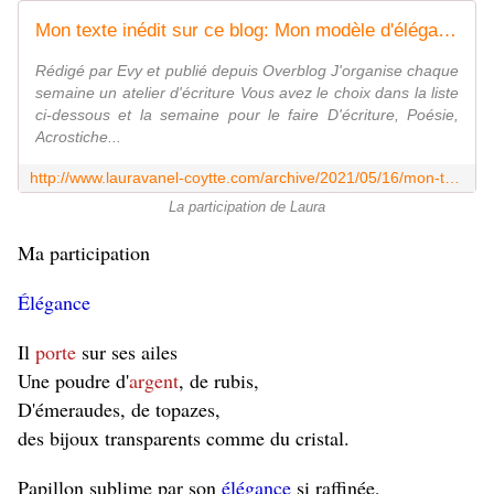
Mon texte inédit sur ce blog: Mon modèle d'élégance pour l' ATELIER D'ÉCRITURE N ° 317 : THÈME " ÉLÉGANCE " LISTE DES MOTS..de Plume de poète. - Laura Vanel-Coytte:ce que j'écris,ce(ux)que j'aime
Rédigé par Evy et publié depuis Overblog J'organise chaque
semaine un atelier d'écriture Vous avez le choix dans la liste
ci-dessous et la semaine pour le faire D'écriture, Poésie,
Acrostiche...
http://www.lauravanel-coytte.com/archive/2021/05/16/mon-texte-inedit-sur-ce-blog-mon-modele-d-elegance-pour-l-at-6316219.html
La participation de Laura
Ma participation
Élégance
Il
porte
sur ses ailes
Une poudre d'
argent
, de rubis,
D'émeraudes, de topazes,
des bijoux transparents comme du cristal.
Papillon sublime par son
élégance
si raffinée,