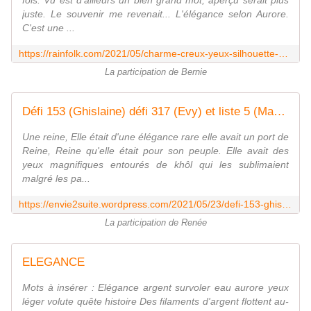
fois. Vu est d'ailleurs un bien grand mot, aperçu serait plus
juste. Le souvenir me revenait... L'élégance selon Aurore.
C'est une ...
https://rainfolk.com/2021/05/charme-creux-yeux-silhouette-elegance-aurore.html
La participation de Bernie
Défi 153 (Ghislaine) défi 317 (Evy) et liste 5 (Marie-Lise et &)
Une reine, Elle était d'une élégance rare elle avait un port de
Reine, Reine qu'elle était pour son peuple. Elle avait des
yeux magnifiques entourés de khôl qui les sublimaient
malgré les pa...
https://envie2suite.wordpress.com/2021/05/23/defi-153-ghislaine-defi-317-evy-et-liste-5-marie-lise-et/
La participation de Renée
ELEGANCE
Mots à insérer : Elégance argent survoler eau aurore yeux
léger volute quête histoire Des filaments d'argent flottent au-