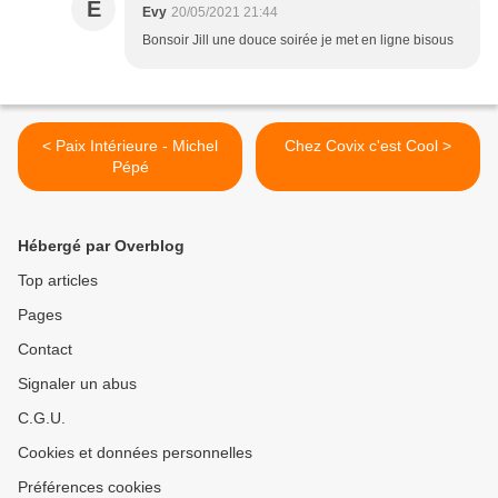
E
Evy
20/05/2021 21:44
Bonsoir Jill une douce soirée je met en ligne bisous
< Paix Intérieure - Michel
Chez Covix c'est Cool >
Pépé
Hébergé par Overblog
Top articles
Pages
Contact
Signaler un abus
C.G.U.
Cookies et données personnelles
Préférences cookies