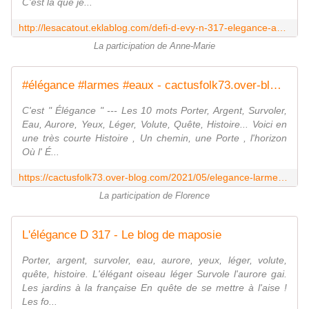
C'est là que je...
http://lesacatout.eklablog.com/defi-d-evy-n-317-elegance-a207745038
La participation de Anne-Marie
#élégance #larmes #eaux - cactusfolk73.over-blog.com ♫♫♫♫♫♫☼☺
C'est " Élégance " --- Les 10 mots Porter, Argent, Survoler,
Eau, Aurore, Yeux, Léger, Volute, Quête, Histoire... Voici en
une très courte Histoire , Un chemin, une Porte , l'horizon
Où l' É...
https://cactusfolk73.over-blog.com/2021/05/elegance-larmes-eaux.html
La participation de Florence
L'élégance D 317 - Le blog de maposie
Porter, argent, survoler, eau, aurore, yeux, léger, volute,
quête, histoire. L'élégant oiseau léger Survole l'aurore gai.
Les jardins à la française En quête de se mettre à l'aise !
Les fo...