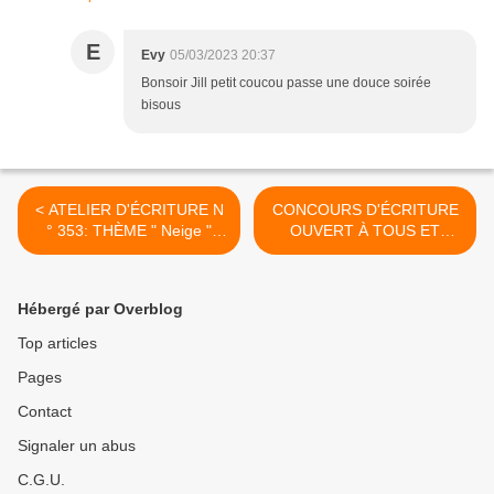
E
Evy
05/03/2023 20:37
Bonsoir Jill petit coucou passe une douce soirée
bisous
< ATELIER D'ÉCRITURE N
CONCOURS D'ÉCRITURE
° 353: THÈME " Neige "
OUVERT À TOUS ET
LISTE DES MOTS & IMAGE
TOUTES >
& AUTRES CHOIX
Hébergé par Overblog
Top articles
Pages
Contact
Signaler un abus
C.G.U.