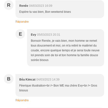
R
Renée
04/03/2023 16:09
Espère tu vas bien, Bon weekend bises
Répondre
E
Evy
05/03/2023 20:31
Bonsoir Renée, je vais bien, mon homme se remet
tous doucement et moi, on m'a retiré le matériel du
coude, encore quelque temps et je serai toute neuve
lol prends soin de toi et ton homme ta famille douce
soirée bisous
B
Béa Kimcat
04/03/2023 14:39
Féerique illustration<br /> Bon WE ma chère Evy<br /> Gros
bisous
Répondre