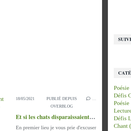
SUIV
CATÉ
Poésie
Défis 
18/05/2021
PUBLIÉ DEPUIS
…
Poésie
OVERBLOG
Lectur
Et si les chats disparaissaient du monde / Deux milliards de battements de coeur (Genki Kawamura)
Défis 
Chant
(
En premier lieu je vous prie d'excuser