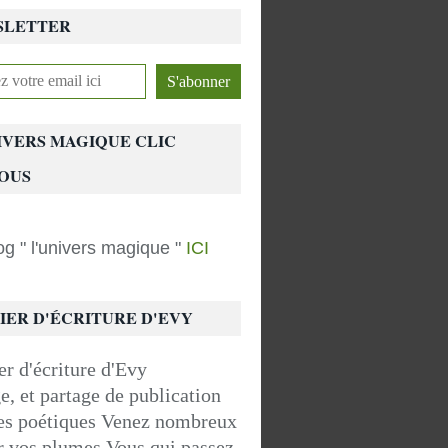
SLETTER
IVERS MAGIQUE CLIC
OUS
g " l'univers magique "
ICI
IER D'ÉCRITURE D'EVY
, et partage de publication
tes poétiques Venez nombreux
r vos plumes Vous qui passez