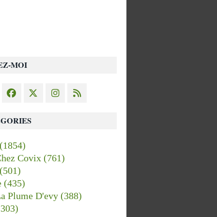
EZ-MOI
GORIES
(1854)
Chez Covix
(761)
(501)
e
(435)
La Plume D'evy
(388)
303)