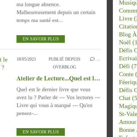
Musiq
ma longue absence.
Commu
Malheureusement depuis un certain
Livre
(
temps ma santé est...
Citatio
Blog À 
EN SAVOIR PLUS
Noël
(1
Défis 
Ecriva
18/05/2021
PUBLIÉ DEPUIS
…
Défi
(7
OVERBLOG
Conte
(
Atelier de Lecture...Quel est le dernier livre que vous avez lu ?
Féeriq
Quel est le dernier livre que vous
Défis 
avez lu ? Parler de --- Vos lectures ---
Chat
(5
Livre qui vous à marqué --- Qu'en
Magiq
pensez-...
St-Vale
Amour
Bonne 
EN SAVOIR PLUS