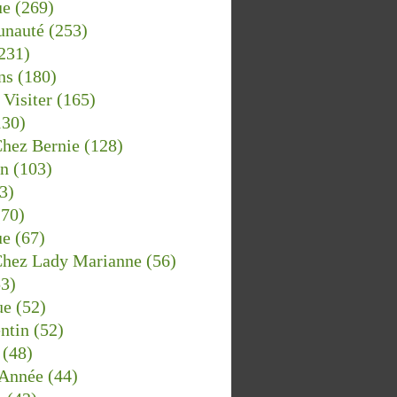
ue
(269)
nauté
(253)
231)
ns
(180)
Visiter
(165)
30)
Chez Bernie
(128)
in
(103)
3)
70)
ue
(67)
Chez Lady Marianne
(56)
3)
ue
(52)
ntin
(52)
(48)
Année
(44)