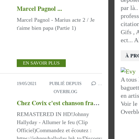
Marcel Pagnol ...
par là.
profess
Marcel Pagnol - Marius acte 2 / Je
citatio
t'aime bien papa (Partie 1)
Gifs , 
ect... 
À PR
EN SAVOIR PLUS
A tous 
19/05/2021
PUBLIÉ DEPUIS
…
baguett
OVERBLOG
en artis
Chez Covix c'est chanson française
Voir le
Overbl
REMASTERED IN HD!Johnny
Hallyday - Allumer le feu (Clip
Officiel)Commandez et écoutez :
https://johnnyhallyday.lnk.to/DiscographieID...