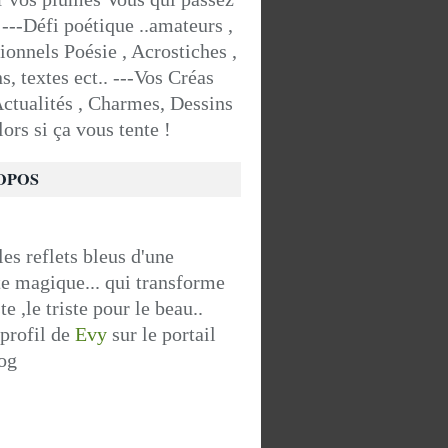
. ---Défi poétique ..amateurs ,
ionnels Poésie , Acrostiches ,
ns, textes ect.. ---Vos Créas
Actualités , Charmes, Dessins
Alors si ça vous tente !
OPOS
les reflets bleus d'une
e magique... qui transforme
te ,le triste pour le beau..
 profil de
Evy
sur le portail
og