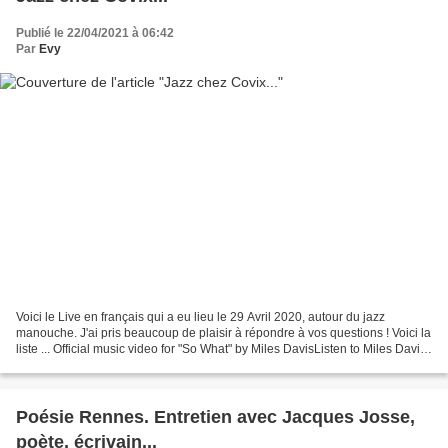
Publié le 22/04/2021 à 06:42
Par
Evy
Voici le Live en français qui a eu lieu le 29 Avril 2020, autour du jazz
manouche. J'ai pris beaucoup de plaisir à répondre à vos questions ! Voici la
liste ... Official music video for "So What" by Miles DavisListen to Miles Davis:
https://MilesDavis.lnk.to/listenYD...
Poésie Rennes. Entretien avec Jacques Josse,
poète, écrivain...