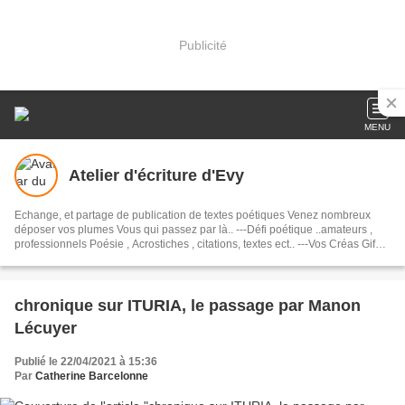
Publicité
MENU
Atelier d'écriture d'Evy
Echange, et partage de publication de textes poétiques Venez nombreux
déposer vos plumes Vous qui passez par là.. ---Défi poétique ..amateurs ,
professionnels Poésie , Acrostiches , citations, textes ect.. ---Vos Créas Gifs ,
Actualités , Charmes, Dessins ect... Alors si ça vous tente !
chronique sur ITURIA, le passage par Manon
Lécuyer
Publié le 22/04/2021 à 15:36
Par
Catherine Barcelonne