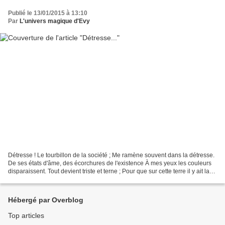
Publié le 13/01/2015 à 13:10
Par
L'univers magique d'Evy
Détresse ! Le tourbillon de la société ; Me ramène souvent dans la détresse.
De ses états d'âme, des écorchures de l'existence À mes yeux les couleurs
disparaissent. Tout devient triste et terne ; Pour que sur cette terre il y ait la
Paix. Pour qu'enfin...
Hébergé par Overblog
Top articles