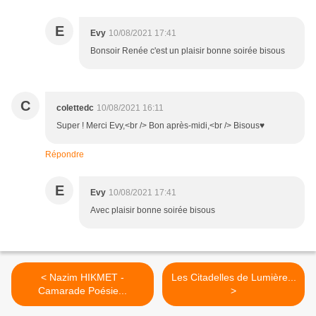
E
Evy
10/08/2021 17:41
Bonsoir Renée c'est un plaisir bonne soirée bisous
C
colettedc
10/08/2021 16:11
Super ! Merci Evy,<br /> Bon après-midi,<br /> Bisous♥
Répondre
E
Evy
10/08/2021 17:41
Avec plaisir bonne soirée bisous
< Nazim HIKMET -
Les Citadelles de Lumière...
Camarade Poésie...
>