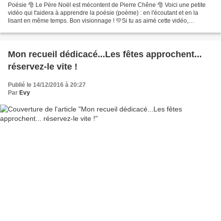
Poésie 🎅 Le Père Noël est mécontent de Pierre Chêne 🎅 Voici une petite
vidéo qui t'aidera à apprendre la poésie (poème) : en l'écoutant et en la
lisant en même temps. Bon visionnage ! 💛Si tu as aimé cette vidéo,
n'hésites pas à cliquer sur le pouce en...
Mon recueil dédicacé...Les fêtes approchent...
réservez-le vite !
Publié le 14/12/2016 à 20:27
Par
Evy