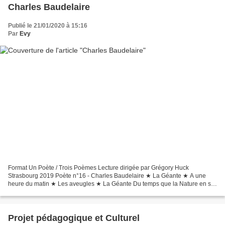
Charles Baudelaire
Publié le 21/01/2020 à 15:16
Par
Evy
Format Un Poète / Trois Poèmes Lecture dirigée par Grégory Huck
Strasbourg 2019 Poète n°16 - Charles Baudelaire ★ La Géante ★ A une
heure du matin ★ Les aveugles ★ La Géante Du temps que la Nature en sa
verve puissante Concevait chaque jour des enfants...
Projet pédagogique et Culturel