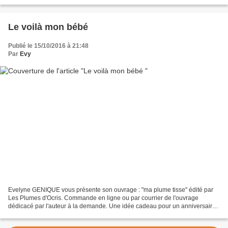
PLUME Lien pour visiter son blog ICI La...
Le voilà mon bébé
Publié le 15/10/2016 à 21:48
Par
Evy
Evelyne GENIQUE vous présente son ouvrage : "ma plume tisse" édité par
Les Plumes d'Ocris. Commande en ligne ou par courrier de l'ouvrage
dédicacé par l'auteur à la demande. Une idée cadeau pour un anniversaire,
un plaisir d'offrir, pour les fêtes Personnalisé...