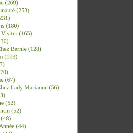
ue
(269)
nauté
(253)
231)
ns
(180)
Visiter
(165)
RFy6ioPWG-
30)
Chez Bernie
(128)
in
(103)
3)
70)
ue
(67)
Chez Lady Marianne
(56)
3)
ue
(52)
ntin
(52)
(48)
Année
(44)