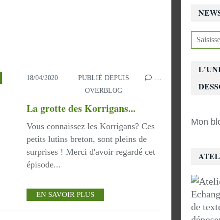
NEW
L'UN
18/04/2020
PUBLIÉ DEPUIS
…
DESS
OVERBLOG
La grotte des Korrigans...
Mon blo
Vous connaissez les Korrigans? Ces
petits lutins breton, sont pleins de
surprises ! Merci d'avoir regardé cet
ATEL
épisode...
Echange
EN SAVOIR PLUS
de tex
dépose