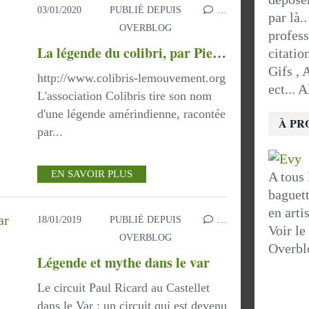
03/01/2020
PUBLIÉ DEPUIS
…
par là.
OVERBLOG
profess
La légende du colibri, par Pierre Rabhi
citatio
Gifs , 
http://www.colibris-lemouvement.org
ect... 
L'association Colibris tire son nom
d'une légende amérindienne, racontée
À PR
par...
EN SAVOIR PLUS
A tous 
baguett
en artis
18/01/2019
PUBLIÉ DEPUIS
…
Voir le
OVERBLOG
Overbl
Légende et mythe dans le var
Le circuit Paul Ricard au Castellet
dans le Var : un circuit qui est devenu