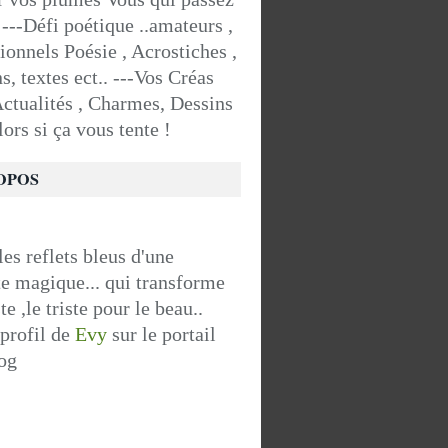
. ---Défi poétique ..amateurs ,
ionnels Poésie , Acrostiches ,
ns, textes ect.. ---Vos Créas
Actualités , Charmes, Dessins
Alors si ça vous tente !
OPOS
les reflets bleus d'une
e magique... qui transforme
te ,le triste pour le beau..
 profil de
Evy
sur le portail
og