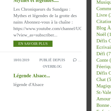
Mythes et légendes....
Musiq
Commu
Les Chroniqueurs du Sundgau :
Livre
(
Mythes et légendes de la grotte des
Citatio
nains Abonnez-vous à la chaîne :
Blog À 
https://www.youtube.com/channel/UCaN0GKtHlse0
Noël
(1
w?view_as=subscriber...
Défis 
EN SAVOIR PLUS
Ecriva
Défi
(7
Conte
(
18/01/2019
PUBLIÉ DEPUIS
…
Féeriq
OVERBLOG
Défis 
Légende Alsace...
Chat
(5
légende d'Alsace
Magiq
St-Vale
Amour
Bonne 