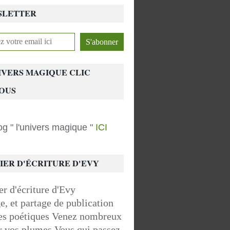
SLETTER
IVERS MAGIQUE CLIC
OUS
g " l'univers magique "
ICI
IER D'ÉCRITURE D'EVY
, et partage de publication
tes poétiques Venez nombreux
r vos plumes Vous qui passez