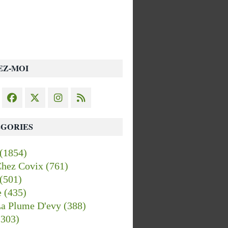
EZ-MOI
GORIES
(1854)
Chez Covix
(761)
(501)
e
(435)
La Plume D'evy
(388)
303)