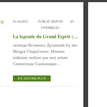
01/10/2021
PUBLIÉ DEPUIS
…
OVERBLOG
La legende du Grand Esprit (( histoire indienne ) )...
легенда Великого Духаmade by me:
Margot ChapyGenre: Histoire
indienne realiser par moi artiste
Cornerstone Cuemusique...
EN SAVOIR PLUS